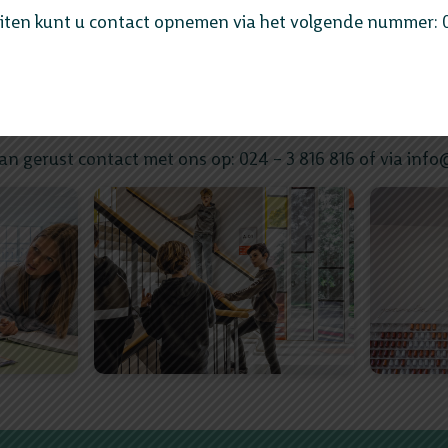
ol? Kom je dan vooral
aanmelden
tijdens het Open Huis: w
eiten kunt u contact opnemen via het volgende nummer: 
k krijgen van onze school? Bekijk de
korte film
, blader doo
de website.
n gerust contact met ons op: 024 – 3 816 816 of via info