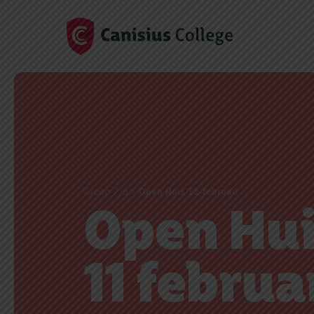
Groep 7/8
>
Open Huis 11 februari
Open Hui
11 februa