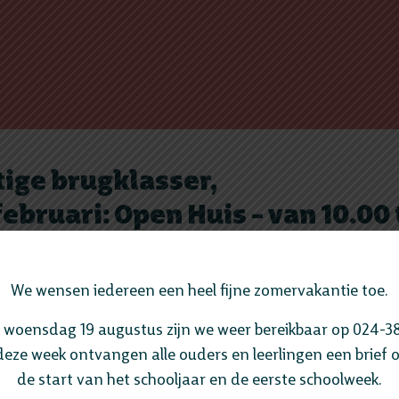
ige brugklasser,
februari: Open Huis – van 10.00 
opend en je hoeft je niet vooraf aan te melden. Je hebt r
We wensen iedereen een heel fijne zomervakantie toe.
ekken, in gesprek te gaan met leerlingen, docenten en he
 maar vooral ook DOEN. Je kunt deelnemen aan veel verschi
 woensdag 19 augustus zijn we weer bereikbaar op 024-38
ijn niet dezelfde als tijdens de Canisius Experience. De o
deze week ontvangen alle ouders en leerlingen een brief 
de start van het schooljaar en de eerste schoolweek.