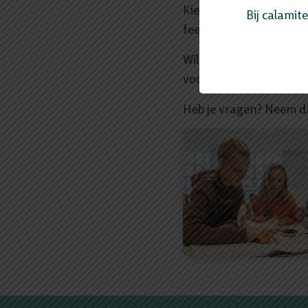
Kies jij voor onze scho
Bij calamit
feestelijk moment van!
Wil jij eerder een indru
vooral ook de rest van 
Heb je vragen? Neem da