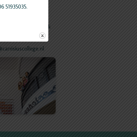
e maken er een
06 51935035.
r de
brochure
en check
@canisiuscollege.nl