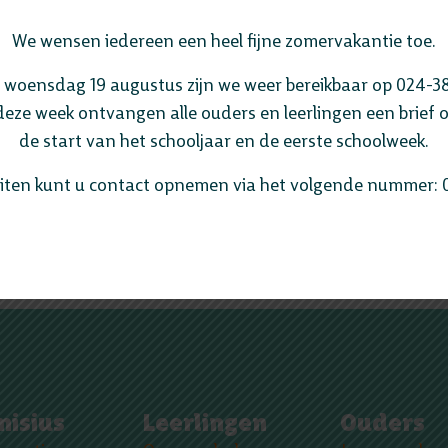
We wensen iedereen een heel fijne zomervakantie toe.
 woensdag 19 augustus zijn we weer bereikbaar op 024-38
deze week ontvangen alle ouders en leerlingen een brief 
de start van het schooljaar en de eerste schoolweek.
eiten kunt u contact opnemen via het volgende nummer: 
ze leerlingen van 3M plaats! Op deze dag gaan de
stages op 16 april. Vanmiddag kregen alle
Op naar de 31e!
nisius
Leerlingen
Ouders