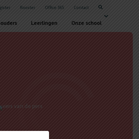
gister
Rooster
Office 365
Contact
 ouders
Leerlingen
Onze school